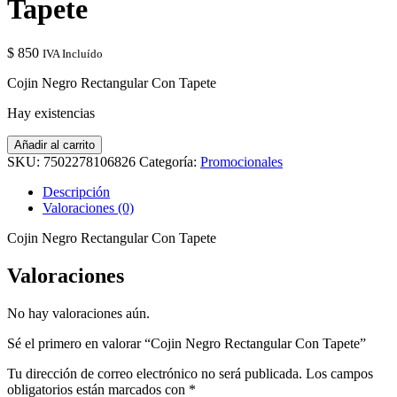
Tapete
$
850
IVA Incluído
Cojin Negro Rectangular Con Tapete
Hay existencias
Cojin
Añadir al carrito
Negro
SKU:
7502278106826
Categoría:
Promocionales
Rectangular
Con
Descripción
Tapete
Valoraciones (0)
cantidad
Cojin Negro Rectangular Con Tapete
Valoraciones
No hay valoraciones aún.
Sé el primero en valorar “Cojin Negro Rectangular Con Tapete”
Tu dirección de correo electrónico no será publicada.
Los campos
obligatorios están marcados con
*