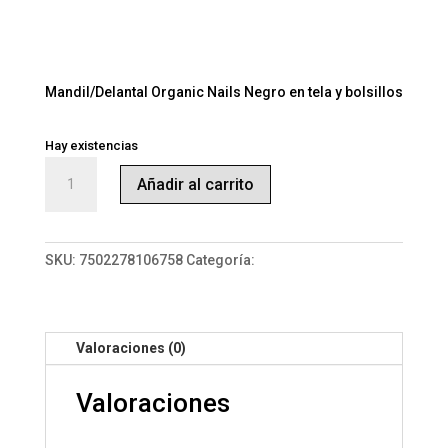
$
550
IVA Incluído
Mandil/Delantal Organic Nails Negro en tela y bolsillos
Hay existencias
Mandil/Delantal
Añadir al carrito
Organic
Nails
Negro
en
SKU:
7502278106758
Categoría:
Promocionales
tela
y
bolsillos
Valoraciones (0)
cantidad
Valoraciones