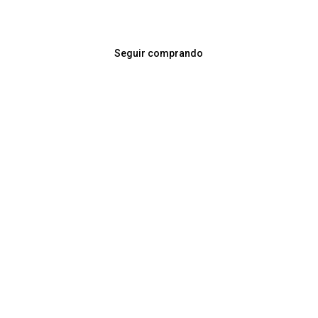
Seguir comprando
Av. Italia 3753 esq. Comercio
Montevideo, Uruguay
Cel. +598 97 385 583