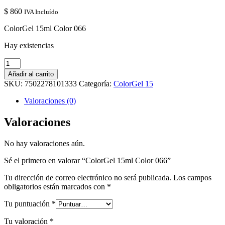
$
860
IVA Incluído
ColorGel 15ml Color 066
Hay existencias
ColorGel
15ml
Añadir al carrito
Color
SKU:
7502278101333
Categoría:
ColorGel 15
066
cantidad
Valoraciones (0)
Valoraciones
No hay valoraciones aún.
Sé el primero en valorar “ColorGel 15ml Color 066”
Tu dirección de correo electrónico no será publicada.
Los campos
obligatorios están marcados con
*
Tu puntuación
*
Tu valoración
*