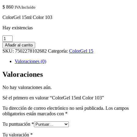
$
860
IVA Incluído
ColorGel 15ml Color 103
Hay existencias
ColorGel
15ml
Añadir al carrito
Color
SKU:
7502278102682
Categoría:
ColorGel 15
103
cantidad
Valoraciones (0)
Valoraciones
No hay valoraciones aún.
Sé el primero en valorar “ColorGel 15ml Color 103”
Tu dirección de correo electrónico no será publicada.
Los campos
obligatorios están marcados con
*
Tu puntuación
*
Tu valoración
*