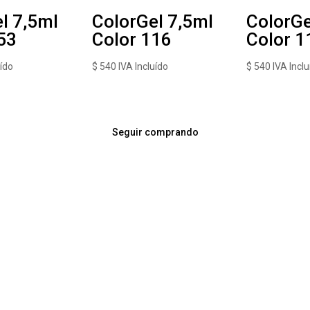
l 7,5ml
ColorGel 7,5ml
ColorGe
53
Color 116
Color 1
uído
$
540
IVA Incluído
$
540
IVA Inclu
Seguir comprando
Av. Italia 3753 esq. Comercio