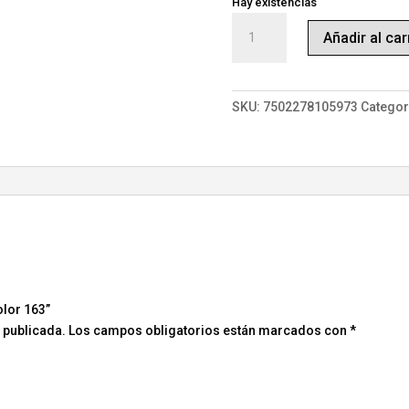
Hay existencias
ColorGel
Añadir al car
7,5ml
Color
163
cantidad
SKU:
7502278105973
Categor
olor 163”
 publicada.
Los campos obligatorios están marcados con
*