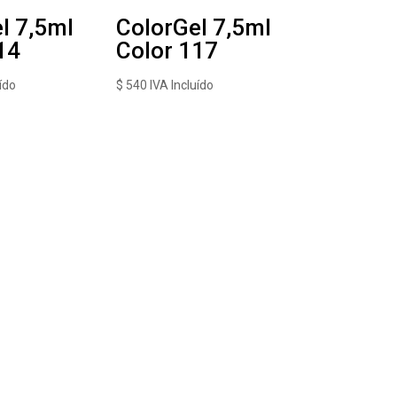
l 7,5ml
ColorGel 7,5ml
14
Color 117
ído
$
540
IVA Incluído
Seguinos