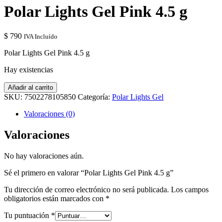
Polar Lights Gel Pink 4.5 g
$
790
IVA Incluído
Polar Lights Gel Pink 4.5 g
Hay existencias
Polar
Añadir al carrito
Lights
SKU:
7502278105850
Categoría:
Polar Lights Gel
Gel
Pink
Valoraciones (0)
4.5
g
Valoraciones
cantidad
No hay valoraciones aún.
Sé el primero en valorar “Polar Lights Gel Pink 4.5 g”
Tu dirección de correo electrónico no será publicada.
Los campos
obligatorios están marcados con
*
Tu puntuación
*