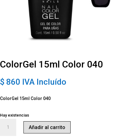
ColorGel 15ml Color 040
$
860
IVA Incluído
ColorGel 15ml Color 040
Hay existencias
ColorGel
Añadir al carrito
15ml
Color