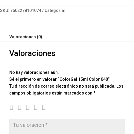
040
cantidad
SKU:
7502278101074
Categoría:
ColorGel 15
Valoraciones (0)
Valoraciones
No hay valoraciones aún.
Sé el primero en valorar “ColorGel 15ml Color 040”
Tu dirección de correo electrónico no será publicada.
Los
campos obligatorios están marcados con
*