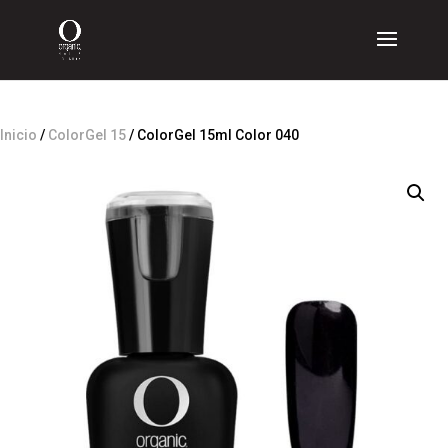
Inicio
/
ColorGel 15
/ ColorGel 15ml Color 040